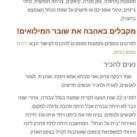
ומגוונות (החולה, צוק מנרה, קיאקים, צניחה חופשית, טיולי
ג’יפים, טיולי אופניים) או פיקניק על שפת הנחל (שנמצא
בחצר!).
מקבלים באהבה את שובר המילואים!
לפרטים נוספים ותמונות מוזמנים להיכנס לקישור הבא:
דירת
נופש בצפון
.
נעים להכיר
שמי רבקה צדוק ואני סבתא אמא ויזמת. אוהבת לעזור
לאנשים, לארח ולהכיר אנשים חדשים.
לפני כ-22 שנה הגענו לקרית שמונה בגלל עבודה, אחרי שנה
כבר לא היתה עבודה אבל היתה אהבה גדולה למקום,
לאנשים ולנופים. בנינו פה את ביתנו ויחד איתו את יחידת
האירוח “בית על הנחל”. המחשבה היתה לתת פתרון לינה
איכותי למשפחות (כמונו) שאוהבות לטייל בצפון הארץ