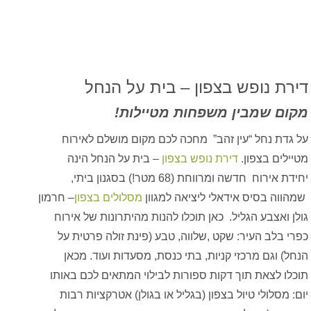
דירת נופש בצפון – בית על הנחל
מקום שמבין משפחות מטיילות
!
על גדת נחל “עין זהב” מחכה לכם מקום
מושלם לאירוח
מטיילים בצפון.
דירת נופש בצפון
– בית על הנחל הינה
יחידת אירוח חדשה ומרווחת
(68 מטר!) בסגנון ביתי,
שמהווה בסיס אידאלי ליציאה למגוון
מסלולים בצפון
– חרמון
גולן ואצבע הגליל. כאן תוכלו להנות מהיתרונות של אירוח
כפרי בלב העיר: שקט ,שלווה, טבע (פינת זולה פרטית על
הנחל) וגם מרכזי קניות, בתי כנסת, מסעדות ועוד. מכאן
תוכלו לצאת תוך דקות ספורות לבילוי המתאים לכם באותו
יום: מסלולי טיול בצפון (בגליל או בגולן) אטרקציות רבות